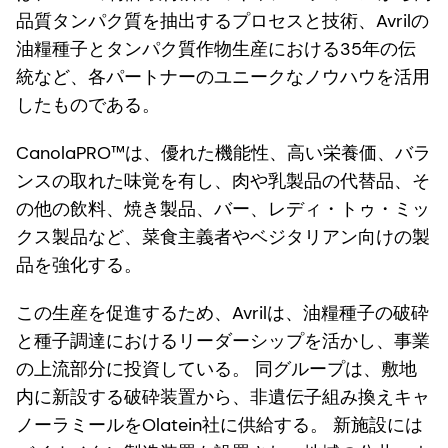
品質タンパク質を抽出するプロセスと技術、Avrilの
油糧種子とタンパク質作物生産における35年の伝
統など、各パートナーのユニークなノウハウを活用
したものである。
CanolaPRO™は、優れた機能性、高い栄養価、バラ
ンスの取れた味覚を有し、肉や乳製品の代替品、そ
の他の飲料、焼き製品、バー、レディ・トゥ・ミッ
クス製品など、菜食主義者やベジタリアン向けの製
品を強化する。
この生産を促進するため、Avrilは、油糧種子の破砕
と種子調達におけるリーダーシップを活かし、事業
の上流部分に投資している。 同グループは、敷地
内に新設する破砕装置から、非遺伝子組み換えキャ
ノーラミールをOlatein社に供給する。 新施設には