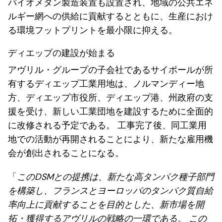
バイオメタン製造装置も設置され、地域の公共エネ
ルギー網への供給に貢献するとともに、生産におけ
る環境フットプリントを最小限に抑える。
ディエップの建設が始まる
アヴリル・グループの子会社であるサイポールが所
有するディエップ工業用地は、ノルマンディー地
方、ディエップ市役所、ディエップ港、州政府の支
援を受け、新しい工業団地を建設するために全面的
に改修される予定である。 工事完了後、同工業用
地での活動が再開されることにより、新たな雇用機
会が創出されることになる。
「
このDSMとの提携は、新たな高タンパク種子部門
を構築し、フランスとヨーロッパのタンパク質自給
率向上に貢献することを目的とした、新市場を開
拓・獲得するアヴリルの戦略の一環である。 この