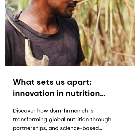
What sets us apart:
innovation in nutrition
solutions | dsm-firmenich
Discover how dsm-firmenich is
Health, Nutrition & Care
transforming global nutrition through
partnerships, and science-based
innovations to fight micronutrient