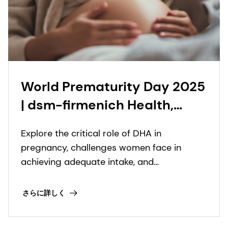
World Prematurity Day 2025
| dsm-firmenich Health,
Nutrition & Care
Explore the critical role of DHA in
pregnancy, challenges women face in
achieving adequate intake, and
supplementation solutions to help reduce
preterm births.
さらに詳しく