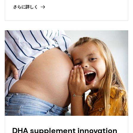
deficiencies.
さらに詳しく
DHA supplement innovation