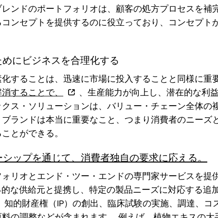
ブレンドのポートフォリオは、顧客の処方プロセスを補
るコンセプトを提供するのに役立っており、コンセプト
のためにビジネスを合理化する
素化することは、迅速に市場に投入することと同様に重
解消することで、
、生産能力が向上し、潜在的な利
ックス・ソリューションは、バリュー・チェーン全体の
、ブランドは本当に重要なこと、つまり消費者のニーズ
ることができる。
ーシップを通じて、消費者独自の要求に応える。
フォリオとエンド・ツー・エンドの専門家サービスを提
界的な供給元と提携し、特定の製品ニーズに対応する追
、知的財産権（IP）の創出、臨床試験の実施、調達、コ
原料の調整などが含まれます。 例えば、植物エキスの大