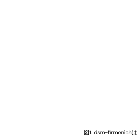
図1.
dsm-firme