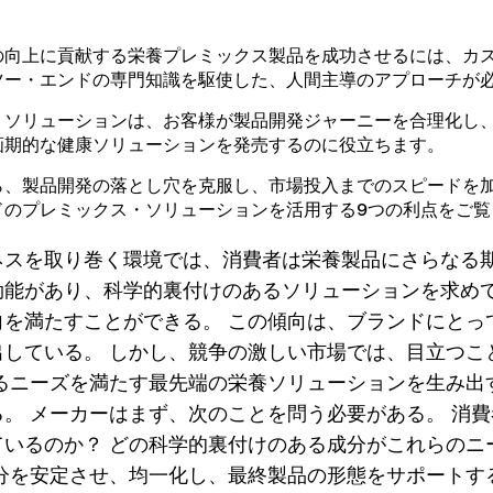
の向上に貢献する栄養プレミックス製品を成功させるには、カ
ツー・エンドの専門知識を駆使した、人間主導のアプローチが
・ソリューションは、お客様が製品開発ジャーニーを合理化し
画期的な健康ソリューションを発売するのに役立ちます。
ら、製品開発の落とし穴を克服し、市場投入までのスピードを
ドのプレミックス・ソリューションを活用する9つの利点をご覧
ネスを取り巻く環境では、消費者は栄養製品にさらなる期
効能があり、科学的裏付けのあるソリューションを求め
向を満たすことができる。 この傾向は、ブランドにとっ
出している。 しかし、競争の激しい市場では、目立つこ
するニーズを満たす最先端の栄養ソリューションを生み出
。 メーカーはまず、次のことを問う必要がある。 消
ているのか？ どの科学的裏付けのある成分がこれらのニ
成分を安定させ、均一化し、最終製品の形態をサポートす