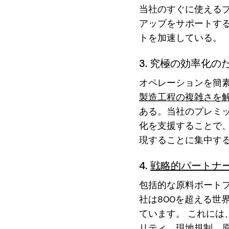
当社のすぐに使える
アップをサポートす
トを加速している。
3. 究極の効率化
オペレーションを簡
製造工程の複雑さを
ある。当社のプレミ
化を支援することで
現することに集中す
4.
戦略的パートナ
包括的な原料ポート
社は800を超える世
ています。 これには
リティ、現地規制、