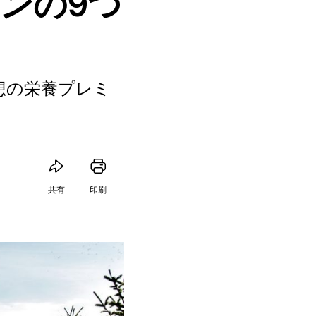
ンの9つ
想の栄養プレミ
共有
印刷