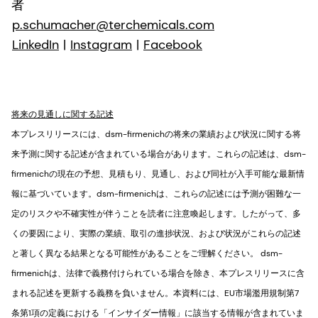
者
p.schumacher@terchemicals.com
LinkedIn
|
Instagram
|
Facebook
将来の見通しに関する記述
本プレスリリースには、dsm-firmenichの将来の業績および状況に関する将
来予測に関する記述が含まれている場合があります。これらの記述は、dsm-
firmenichの現在の予想、見積もり、見通し、および同社が入手可能な最新情
報に基づいています。dsm-firmenichは、これらの記述には予測が困難な一
定のリスクや不確実性が伴うことを読者に注意喚起します。したがって、多
くの要因により、実際の業績、取引の進捗状況、および状況がこれらの記述
と著しく異なる結果となる可能性があることをご理解ください。 dsm-
firmenichは、法律で義務付けられている場合を除き、本プレスリリースに含
まれる記述を更新する義務を負いません。本資料には、EU市場濫用規制第7
条第1項の定義における「インサイダー情報」に該当する情報が含まれていま