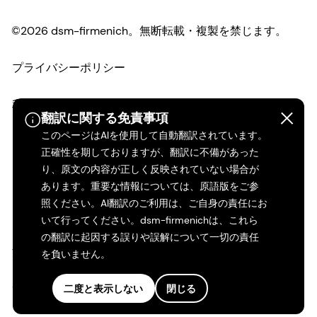
©2026 dsm-firmenich。無断転載・複製を禁じます。
プライバシーポリシー
利用規約
翻訳に関する免責事項
このページはAIを使用して自動翻訳されています。
ご利用条件
正確性を期しておりますが、翻訳に不備があった
り、原文の内容が正しく反映されていない場合が
カリフォルニアの透明性
あります。重要な情報については、原語版をご参
照ください。AI翻訳のご利用は、ご自身の責任にお
アクセシビリティ・ステートメント
いて行ってください。dsm-firmenichは、これら
の翻訳に起因する誤りや誤解について一切の責任
法的情報
を負いません。
サイトマップ
二度と表示しない
閉じる