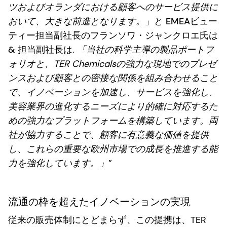
ツおよびオランダにおける顧客へのサービス提供に
おいて、大きな前進となります。
」と
EMEAビュー
ティー担当副社長のフランソワ・ジャンクロエ氏は
& 担当副社長は
.
「当社の科学主導の製品ポートフ
ォリオと、TER Chemicalsの強力な現地でのプレゼ
ンスおよび顧客との密接な関係を組み合わせること
で、イノベーションを加速し、サービスを強化し、
美容業界の進化するニーズにより的確に対応するた
めの強力なプラットフォームを構築しています。両
社が協力することで、顧客に有意義な価値を提供
し、これらの重要な欧州市場での成長を推進する能
力を強化しています。」
”
流通の枠を超えたイノベーションの実現
従来の販売体制にとどまらず、この提携は、TER