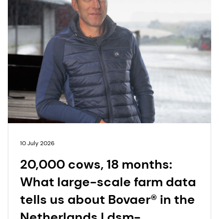
10 July 2026
20,000 cows, 18 months:
What large-scale farm data
tells us about Bovaer® in the
Netherlands | dsm-