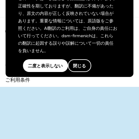
正確性を期しておりますが、翻訳に不備があった
り、原文の内容が正しく反映されていない場合が
あります。重要な情報については、原語版をご参
照ください。AI翻訳のご利用は、ご自身の責任にお
©2026 dsm-firmenich。無断転載・複製を禁じます。
いて行ってください。dsm-firmenichは、これら
の翻訳に起因する誤りや誤解について一切の責任
プライバシーポリシー
を負いません。
利用規約
二度と表示しない
閉じる
ご利用条件
カリフォルニアの透明性
アクセシビリティ・ステートメント
法的情報