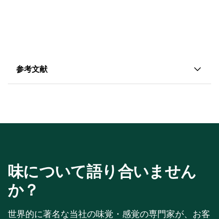
参考文献
1. 世界保健機関（WHO）。 "がんの負担が世界的に
増加、医療サービスの需要も高まる。" 2024年。
https://www.who.int/news/item/01-02-2024-
global-cancer-burden-growing--amidst-
mounting-need-for-services
味について語り合いません
2. 英国がん研究協会（Cancer Research UK）。
か？
「がんリスク統計」
https://www.cancerresearchuk.org/health-
professional/cancer-statistics/risk
世界的に著名な当社の味覚・感覚の専門家が、お客