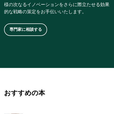
様の次なるイノベーションをさらに際立たせる効果
3. Rosati, D.,
ら
. "がん患者における味覚・嗅覚障害
的な戦略の策定をお手伝いいたします。
（TSA）。"
Diseases
12巻第6号（2024年）：130
頁。
専門家に相談する
おすすめの本