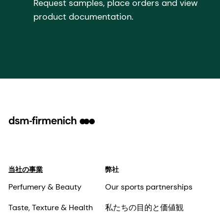
Request samples, place orders and view
product documentation.
当社の事業
弊社
Perfumery & Beauty
Our sports partnerships
Taste, Texture & Health
私たちの目的と価値観