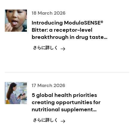
18 March 2026
Introducing ModulaSENSE®
Bitter: a receptor-level
breakthrough in drug taste
modulation
さらに詳しく
17 March 2026
5 global health priorities
creating opportunities for
nutritional supplement
innovation
さらに詳しく