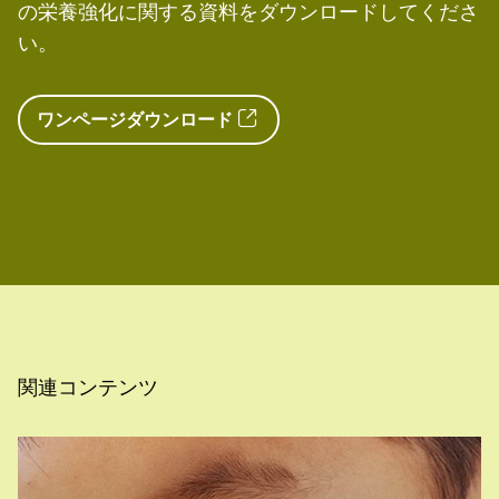
の栄養強化に関する資料をダウンロードしてくださ
同上、赤ちゃんの脊椎疾患を予防するため、小麦
い。
粉に葉酸を添加。
Access
Morris JK. Et al. Prevention of neural tube
ワンページダウンロード
defects in UK: a missed opportunity. Archives of
Disease in Childhood. 2016; 101 (7): 604-607.
論
文
Centers for Disease Control& Prevention (CDC),
4.2 Congenital Malformations of the Nervous
System: Neural Tube Defects, last reviewed 28
December 2020、
Centers for Disease Control& Prevention (CDC),
4.2a Anencephaly (Q00.0), last reviewed 25
November 2020、
関連コンテンツ
Centers for Disease Control& Prevention (CDC),
4.2e Spina Bifida (Q05.0-Q05.9), last reviewed
25 November 2020、