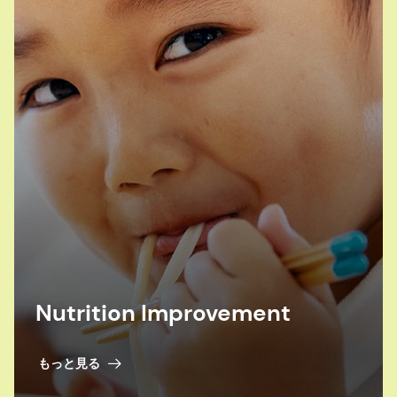
Centers for Disease Control& Prevention (CDC),
4.2d Encephalocele (Q01.0-Q01.83, Q01.9), last
reviewed October 19, 2020、
英国国民保健サービス 妊娠中のビタミン、サプリ
メント、栄養
.
Johannes Bitzer et al. Women's awareness and
periconceptional use of folic acid: data from
large European survey. Int J Womens Health
.
Public Health England. Health Matters:
Reproductive health and pregnancy planning
...
page to learn more.
同上、小麦粉の葉酸強化。
Nutrition Improvement
同上、小麦粉の葉酸強化。
同上、赤ちゃんの脊椎疾患を予防するため、小麦
粉に葉酸を添加。
もっと見る
同上、赤ちゃんの脊椎疾患を予防するため、小麦