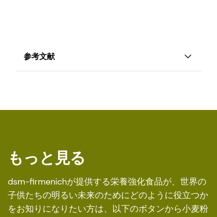
参考文献
R. J. Berry, L.B. (2010).
小麦粉の葉酸強化. Food and
Nutrition Bulletin
, vol 31, no. 1 (supplement),
p.s22、
同上、小麦粉の葉酸強化。
詳しくは、
英国政府、保健社会ケア省、赤ちゃん
の脊椎疾患予防のために小麦粉に葉酸を添加
のペ
もっと見る
ージをご覧ください。
メリーランド大学メディカルセンター. "ビタミン
dsm-firmenichが提供する栄養強化食品が、世界の
B9（葉酸）" 2015年8月5日.
子供たちの明るい未来のためにどのように役立つか
同上、赤ちゃんの脊椎疾患を予防するため、小麦
をお知りになりたい方は、以下のボタンから小麦粉
粉に葉酸を添加。