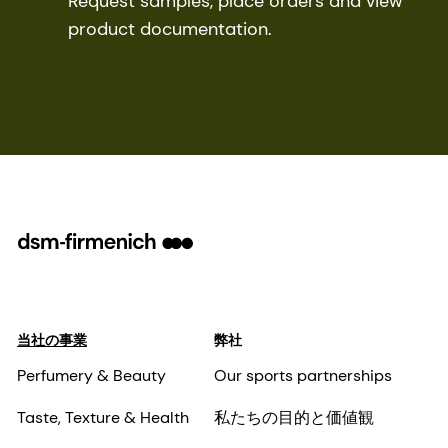
Request samples, place orders and view
product documentation.
当社の事業
弊社
Perfumery & Beauty
Our sports partnerships
Taste, Texture & Health
私たちの目的と価値観