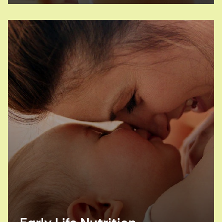
粉に葉酸を添加。
G.ヒスロップ：先天性欠損症予防のために小麦粉
に葉酸を強化する英国の動きが歓迎される。 ベー
カリー＆スナック、2021年。
食品強化イニシアチブ（FFI）：穀物強化の費用対
効果。
H. Pachón 他：小麦粉の葉酸強化：欧州における
先天性欠損症予防のための費用対効果の高い公衆
衛生介入。