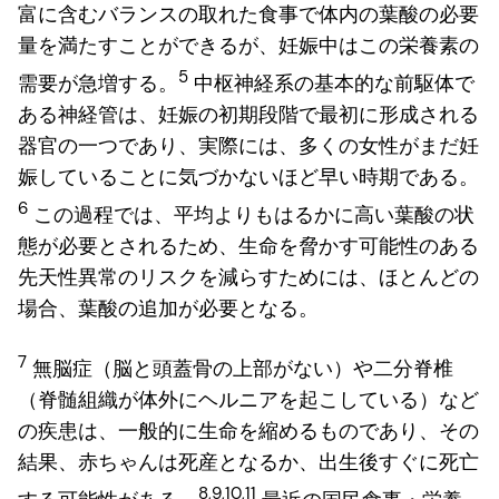
富に含むバランスの取れた食事で体内の葉酸の必要
量を満たすことができるが、妊娠中はこの栄養素の
5
需要が急増する。
中枢神経系の基本的な前駆体で
ある神経管は、妊娠の初期段階で最初に形成される
器官の一つであり、実際には、多くの女性がまだ妊
娠していることに気づかないほど早い時期である。
6
この過程では、平均よりもはるかに高い葉酸の状
態が必要とされるため、生命を脅かす可能性のある
先天性異常のリスクを減らすためには、ほとんどの
場合、葉酸の追加が必要となる。
7
無脳症（脳と頭蓋骨の上部がない）や二分脊椎
（脊髄組織が体外にヘルニアを起こしている）など
の疾患は、一般的に生命を縮めるものであり、その
結果、赤ちゃんは死産となるか、出生後すぐに死亡
8,9,10,11