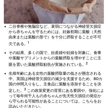
二分脊椎や無脳症など、衰弱につながる神経管欠損症
から赤ちゃんを守るためには、妊娠初期に葉酸（天然
由来または葉酸の形で）を十分に摂取することが不可
1
欠である。
その結果、多くの国で、妊産婦や妊婦を対象に、食事
や葉酸サプリメントからの葉酸摂取を増やすことに主
2
眼を置いた葉酸摂取勧告が実施されている。
生殖年齢にある女性の葉酸摂取量の低さが懸念される
中、英国は神経管欠損症の減少を支援するため、80カ
国の仲間入りをし、主食品に葉酸を添加することを決
3
定した。
この政策変更の背景にある要因や、強化によ
って毎年何千人もの赤ちゃんが先天性欠損症の発症か
ら守られる可能性があることについては、こちらをお
読みいただきたい。