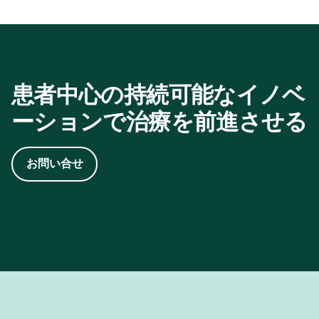
イオアベイラビリティと代謝排泄に影響する重要な
側面、および関連する臨床的意義。神経学と精神医
学におけるカンナビノイド、2020年。
2. 国連持続可能性：
患者中心の持続可能なイノベ
https://www.un.org/en/academic-
ーションで治療を前進させる
impact/sustainability
3. CPHIサステナビリティ・サーベイ2025
お問い合せ