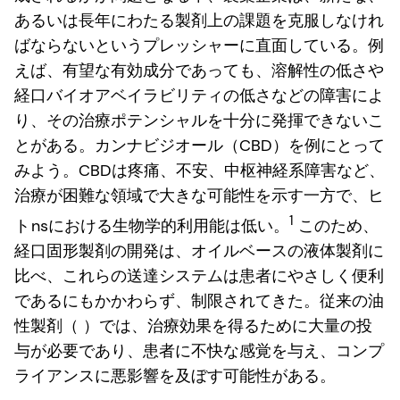
あるいは長年にわたる製剤上の課題を克服しなけれ
ばならないというプレッシャーに直面している。例
えば、有望な有効成分であっても、溶解性の低さや
経口バイオアベイラビリティの低さなどの障害によ
り、その治療ポテンシャルを十分に発揮できないこ
とがある。カンナビジオール（CBD）を例にとって
みよう。CBDは疼痛、不安、中枢神経系障害など、
治療が困難な領域で大きな可能性を示す一方で、ヒ
1
ト
nsにおける生物学的利用能は低い。
このため、
経口固形製剤の開発は、オイルベースの液体製剤に
比べ、これらの送達システムは患者にやさしく便利
であるにもかかわらず、制限されてきた。従来の油
性製剤（ ）では、治療効果を得るために大量の投
与が必要であり、患者に不快な感覚を与え、コンプ
ライアンスに悪影響を及ぼす可能性がある。