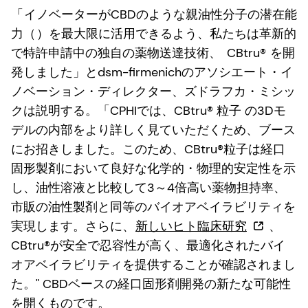
「
イノベーターがCBDのような親油性分子の潜在能
力（
）を最大限に活用できるよう、私たちは革新的
で特許申請中の独自の薬物送達技術、
CBtru®
を開
発しました」とdsm-firmenichのアソシエート・イ
ノベーション・ディレクター、ズドラフカ・ミシッ
クは説明する。「CPHIでは、CBtru® 粒子 の3Dモ
デルの内部をより詳しく見ていただくため、ブース
にお招きしました。このため、CBtru®粒子は経口
固形製剤において良好な化学的・物理的安定性を示
し、油性溶液と比較して3～4倍高い薬物担持率、
市販の油性製剤と同等のバイオアベイラビリティを
実現します。さらに、
新しいヒト臨床研究
、
CBtru®が安全で忍容性が高く、最適化されたバイ
オアベイラビリティを提供することが確認されまし
た。" CBDベースの経口固形剤開発の新たな可能性
を開くものです。